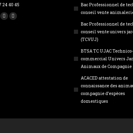
7 24 40 45
Bac Professionnel de te
conseil vente animaleri
nous sur :
ook
uTube
LinkedIn
Instagram
Bac Professionnel de te
ge
page
page
conseil vente univers ja
ens
opens
opens
(TCVUJ)
in
in
ew
new
new
BTSA TC UJAC Technico
w
indow
window
window
commercial Univers Jar
Animaux de Compagnie
ACACED attestation de
connaissance des anima
compagnie d’espèces
domestiques