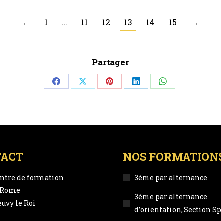
←
1
…
11
12
13
14
15
→
Partager
Share
Share
Share
Share
Share
on
on
on
on
on
Facebook
X
Pinterest
LinkedIn
WhatsApp
TACT
NOS FORMATION
ntre de formation
3ème par alternance
e Rome
3ème par alternance
uvy le Roi
d’orientation, Section Sp