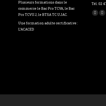
Plusieurs formations dans le
Tél. 02 4
commerce le Bac Pro TCVA, le Bac
Trouvez 
Pro TCVUJ, le BTSA TC UJAC.
Faceb
Yo
page
pa
Une formation adulte certificative :
opens
op
L’ACACED
in
in
new
n
windo
w