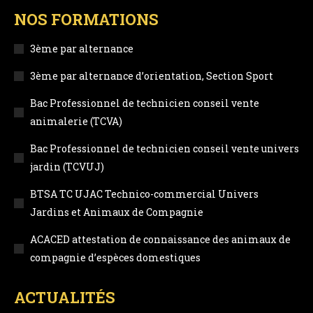
page
page
page
page
NOS FORMATIONS
opens
opens
opens
opens
in
in
in
in
3ème par alternance
new
new
new
new
3ème par alternance d’orientation, Section Sport
window
window
window
window
Bac Professionnel de technicien conseil vente
animalerie (TCVA)
Bac Professionnel de technicien conseil vente univers
jardin (TCVUJ)
BTSA TC UJAC Technico-commercial Univers
Jardins et Animaux de Compagnie
ACACED attestation de connaissance des animaux de
compagnie d’espèces domestiques
ACTUALITÉS