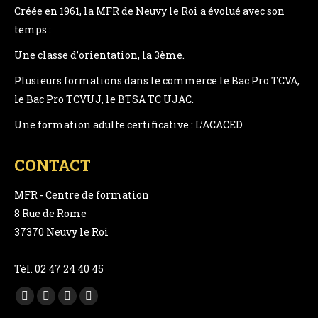
Créée en 1961, la MFR de Neuvy le Roi a évolué avec son
temps :
Une classe d’orientation, la 3ème.
Plusieurs formations dans le commerce le Bac Pro TCVA,
le Bac Pro TCVUJ, le BTSA TC UJAC.
Une formation adulte certificative : L’ACACED
CONTACT
MFR - Centre de formation
8 Rue de Rome
37370 Neuvy le Roi
Tél. 02 47 24 40 45
Trouvez nous sur :
Facebook
YouTube
LinkedIn
Instagram