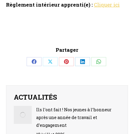
Règlement intérieur apprenti(e) :
Cliquer ici
Partager
Share
Share
Share
Share
Share
on
on
on
on
on
Facebook
X
Pinterest
LinkedIn
WhatsApp
ACTUALITÉS
Ils l’ont fait ! Nos jeunes à l’honneur
après une année de travail et
d’engagement