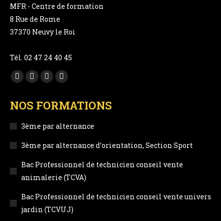
MFR - Centre de formation
8 Rue de Rome
37370 Neuvy le Roi
Tél. 02 47 24 40 45
Trouvez nous sur :
Facebook
YouTube
LinkedIn
Instagram
page
page
page
page
NOS FORMATIONS
opens
opens
opens
opens
in
in
in
in
3ème par alternance
new
new
new
new
3ème par alternance d’orientation, Section Sport
window
window
window
window
Bac Professionnel de technicien conseil vente
animalerie (TCVA)
Bac Professionnel de technicien conseil vente univers
jardin (TCVUJ)