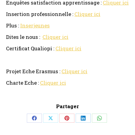
Enquêtes satisfaction apprentissage :
Cliquer ici
Insertion professionnelle :
Cliquer ici
Plus :
Inserjeunes
Dites le nous :
Cliquer ici
Certificat Qualiopi :
Cliquer ici
Projet Eche Erasmus :
Cliquer ici
Charte Eche :
Cliquer ici
Partager
Share
Share
Share
Share
Share
on
on
on
on
on