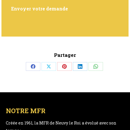
Partager
Share
Share
Share
Share
Share
on
on
on
on
on
Facebook
X
Pinterest
LinkedIn
WhatsApp
NOTRE MFR
Créée en 1961, la MFR de Neuvy le Roi a évolué avec son