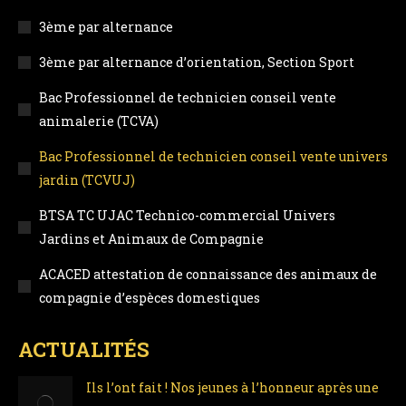
in
in
in
in
3ème par alternance
new
new
new
new
3ème par alternance d’orientation, Section Sport
window
window
window
window
Bac Professionnel de technicien conseil vente
animalerie (TCVA)
Bac Professionnel de technicien conseil vente univers
jardin (TCVUJ)
BTSA TC UJAC Technico-commercial Univers
Jardins et Animaux de Compagnie
ACACED attestation de connaissance des animaux de
compagnie d’espèces domestiques
ACTUALITÉS
Ils l’ont fait ! Nos jeunes à l’honneur après une