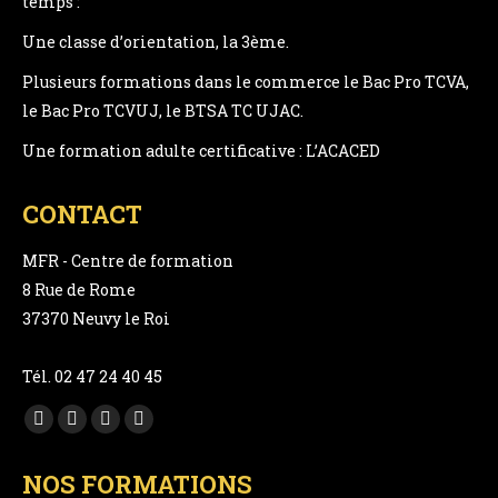
temps :
Une classe d’orientation, la 3ème.
Plusieurs formations dans le commerce le Bac Pro TCVA,
le Bac Pro TCVUJ, le BTSA TC UJAC.
Une formation adulte certificative : L’ACACED
CONTACT
MFR - Centre de formation
8 Rue de Rome
37370 Neuvy le Roi
Tél. 02 47 24 40 45
Trouvez nous sur :
Facebook
YouTube
LinkedIn
Instagram
page
page
page
page
NOS FORMATIONS
opens
opens
opens
opens