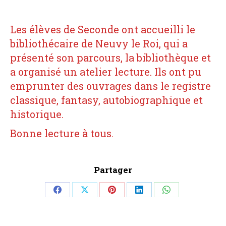
Les élèves de Seconde ont accueilli le
bibliothécaire de Neuvy le Roi, qui a
présenté son parcours, la bibliothèque et
a organisé un atelier lecture. Ils ont pu
emprunter des ouvrages dans le registre
classique, fantasy, autobiographique et
historique.
Bonne lecture à tous.
Partager
Share
Share
Share
Share
Share
on
on
on
on
on