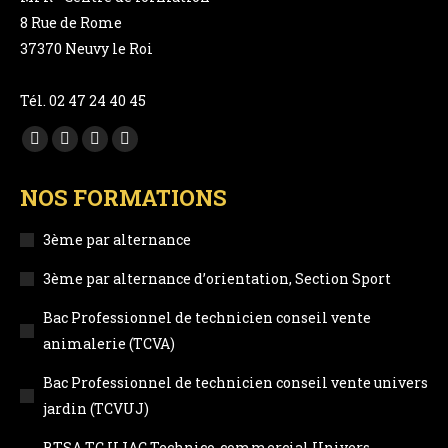
8 Rue de Rome
37370 Neuvy le Roi
Tél. 02 47 24 40 45
Trouvez nous sur :
Facebook
YouTube
LinkedIn
Instagram
page
page
page
page
NOS FORMATIONS
opens
opens
opens
opens
in
in
in
in
3ème par alternance
new
new
new
new
3ème par alternance d’orientation, Section Sport
window
window
window
window
Bac Professionnel de technicien conseil vente
animalerie (TCVA)
Bac Professionnel de technicien conseil vente univers
jardin (TCVUJ)
BTSA TC UJAC Technico-commercial Univers