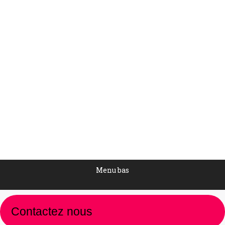
ANIMALERIE
Quelques uns de nos animaux, parfois
insolites.
animalerie
Par
Edog
12 janvier 2018
Menu bas
Contactez nous