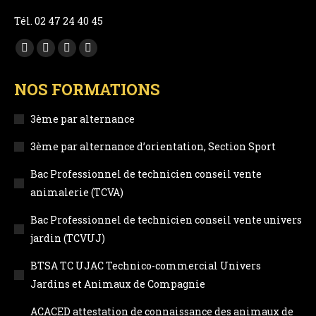
Tél. 02 47 24 40 45
Trouvez nous sur :
Facebook
YouTube
LinkedIn
Instagram
page
page
page
page
NOS FORMATIONS
opens
opens
opens
opens
in
in
in
in
3ème par alternance
new
new
new
new
3ème par alternance d’orientation, Section Sport
window
window
window
window
Bac Professionnel de technicien conseil vente
animalerie (TCVA)
Bac Professionnel de technicien conseil vente univers
jardin (TCVUJ)
BTSA TC UJAC Technico-commercial Univers
Jardins et Animaux de Compagnie
ACACED attestation de connaissance des animaux de