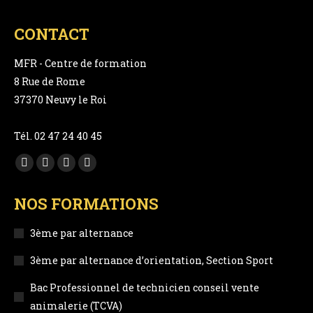
CONTACT
MFR - Centre de formation
8 Rue de Rome
37370 Neuvy le Roi
Tél. 02 47 24 40 45
Trouvez nous sur :
Facebook
YouTube
LinkedIn
Instagram
page
page
page
page
NOS FORMATIONS
opens
opens
opens
opens
in
in
in
in
3ème par alternance
new
new
new
new
3ème par alternance d’orientation, Section Sport
window
window
window
window
Bac Professionnel de technicien conseil vente
animalerie (TCVA)