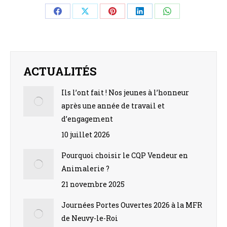
Share
Share
Share
Share
Share
on
on
on
on
on
Facebook
X
Pinterest
LinkedIn
WhatsApp
ACTUALITÉS
Ils l’ont fait ! Nos jeunes à l’honneur
après une année de travail et
d’engagement
10 juillet 2026
Pourquoi choisir le CQP Vendeur en
Animalerie ?
21 novembre 2025
Journées Portes Ouvertes 2026 à la MFR
de Neuvy-le-Roi