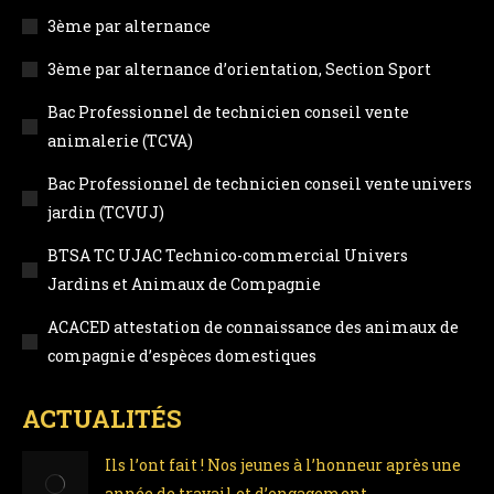
in
in
in
in
3ème par alternance
new
new
new
new
3ème par alternance d’orientation, Section Sport
window
window
window
window
Bac Professionnel de technicien conseil vente
animalerie (TCVA)
Bac Professionnel de technicien conseil vente univers
jardin (TCVUJ)
BTSA TC UJAC Technico-commercial Univers
Jardins et Animaux de Compagnie
ACACED attestation de connaissance des animaux de
compagnie d’espèces domestiques
ACTUALITÉS
Ils l’ont fait ! Nos jeunes à l’honneur après une
année de travail et d’engagement