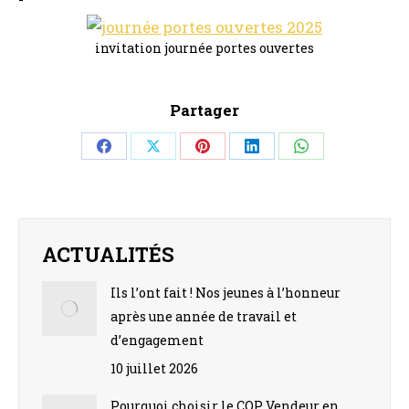
invitation journée portes ouvertes
Partager
Share
Share
Share
Share
Share
on
on
on
on
on
Facebook
X
Pinterest
LinkedIn
WhatsApp
ACTUALITÉS
Ils l’ont fait ! Nos jeunes à l’honneur
après une année de travail et
d’engagement
10 juillet 2026
Pourquoi choisir le CQP Vendeur en