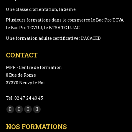
Une classe d’orientation, la 3ème.
Plusieurs formations dans le commerce le Bac Pro TCVA,
le Bac Pro TCVUJ, le BTSA TC UJAC.
Une formation adulte certificative : L’ACACED
CONTACT
MFR - Centre de formation
8 Rue de Rome
37370 Neuvy le Roi
Tél. 02 47 24 40 45
Trouvez nous sur :
Facebook
YouTube
LinkedIn
Instagram
page
page
page
page
NOS FORMATIONS
opens
opens
opens
opens