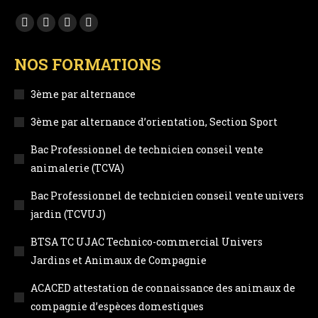
Trouvez nous sur :
Facebook
YouTube
LinkedIn
Instagram
page
page
page
page
NOS FORMATIONS
opens
opens
opens
opens
in
in
in
in
3ème par alternance
new
new
new
new
3ème par alternance d’orientation, Section Sport
window
window
window
window
Bac Professionnel de technicien conseil vente
animalerie (TCVA)
Bac Professionnel de technicien conseil vente univers
jardin (TCVUJ)
BTSA TC UJAC Technico-commercial Univers
Jardins et Animaux de Compagnie
ACACED attestation de connaissance des animaux de
compagnie d’espèces domestiques