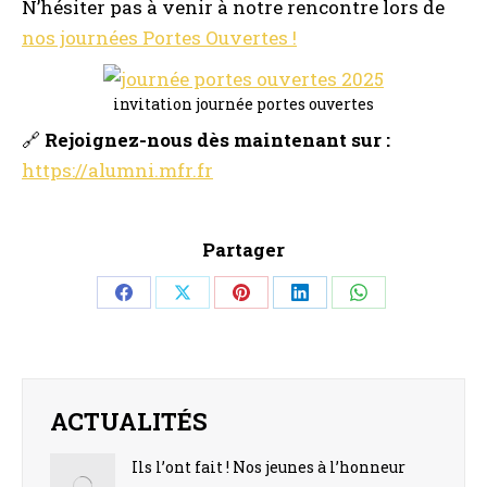
N’hésiter pas à venir à notre rencontre lors de
nos journées Portes Ouvertes !
invitation journée portes ouvertes
🔗
Rejoignez-nous dès maintenant sur :
https://alumni.mfr.fr
Partager
Share
Share
Share
Share
Share
on
on
on
on
on
Facebook
X
Pinterest
LinkedIn
WhatsApp
ACTUALITÉS
Ils l’ont fait ! Nos jeunes à l’honneur