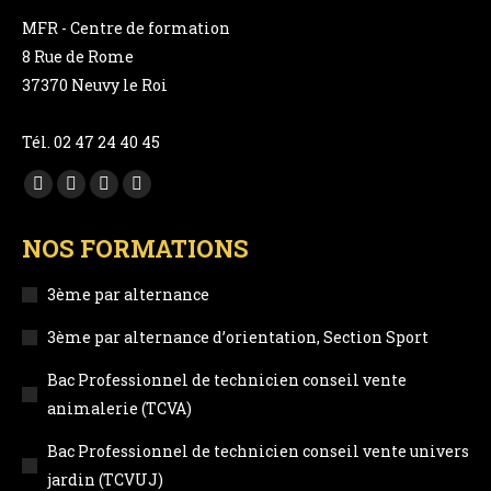
MFR - Centre de formation
8 Rue de Rome
37370 Neuvy le Roi
Tél. 02 47 24 40 45
Trouvez nous sur :
Facebook
YouTube
LinkedIn
Instagram
page
page
page
page
NOS FORMATIONS
opens
opens
opens
opens
in
in
in
in
3ème par alternance
new
new
new
new
3ème par alternance d’orientation, Section Sport
window
window
window
window
Bac Professionnel de technicien conseil vente
animalerie (TCVA)
Bac Professionnel de technicien conseil vente univers
jardin (TCVUJ)