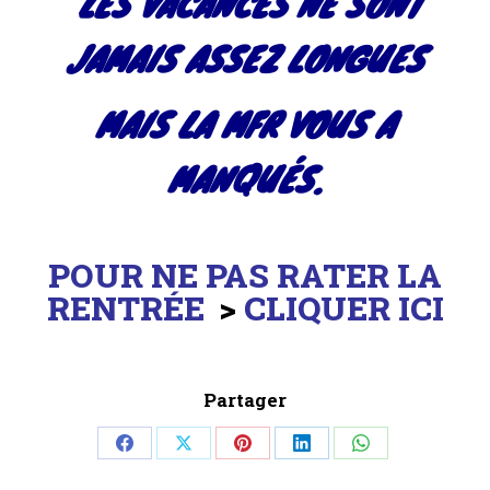
LES VACANCES NE SONT
JAMAIS ASSEZ LONGUES
MAIS LA MFR VOUS A
MANQUÉS.
POUR NE PAS RATER LA
RENTRÉE
>
CLIQUER ICI
Partager
Share
Share
Share
Share
Share