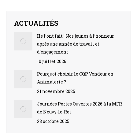
on
on
on
on
on
Facebook
X
Pinterest
LinkedIn
WhatsApp
ACTUALITÉS
Ils l’ont fait ! Nos jeunes à l’honneur
après une année de travail et
d’engagement
10 juillet 2026
Pourquoi choisir le CQP Vendeur en
Animalerie ?
21 novembre 2025
Journées Portes Ouvertes 2026 à la MFR
de Neuvy-le-Roi
28 octobre 2025